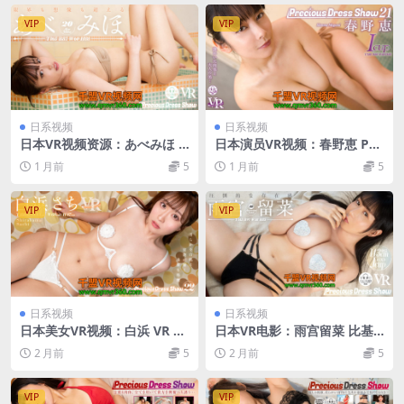
VIP
VIP
日系视频
日系视频
日本VR视频资源：あべみほ P
日本演员VR视频：春野恵 Pre
recious Dress Show 20 大小
cious Dress Show 21 大小8.
1 月前
5
1 月前
5
8.6G 日本视频VR番号：PDS0
6G 番号 PDS021
20
VIP
VIP
日系视频
日系视频
日本美女VR视频：白浜 VR Pr
日本VR电影：雨宫留菜 比基
ecious Dress Show22 VR番
尼Precious Dress Show18 P
2 月前
5
2 月前
5
号：PDS022 大小10.1G
DS018 7.3G
VIP
VIP