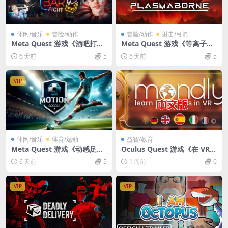
休闲/音乐
冒险/动作
冒险/动作
射击/弓箭
Meta Quest 游戏《酒吧打架
Meta Quest 游戏《等离子V
VR》Drunkn Bar Fight VR
R》Plasmaborne VR
6 天前
5
6 天前
5
游戏下载
VIP
休闲/音乐
体育/运动
益智/教育
Meta Quest 游戏《动感足球
Oculus Quest 游戏《在 VR
VR》Motion Soccer VR
中学习语言》Mondly: Learn
6 天前
5
1 周前
0
Languages in VR
VIP
VIP