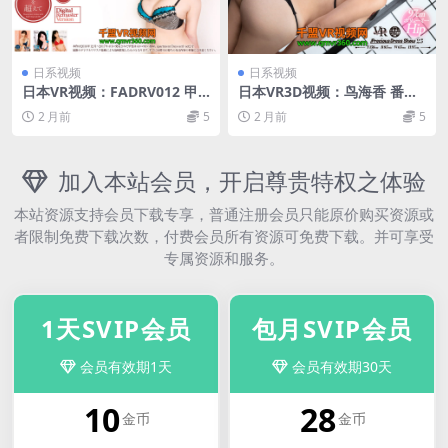
日系视频
日系视频
日本VR视频：FADRV012 甲
日本VR3D视频：鸟海香 番号
斐はるか 〜時間を超えて 数
PDS025 超清日本VR全景视频
2 月前
5
2 月前
5
字重制版
下载 8.78G
加入本站会员，开启尊贵特权之体验
本站资源支持会员下载专享，普通注册会员只能原价购买资源或
者限制免费下载次数，付费会员所有资源可免费下载。并可享受
专属资源和服务。
1天SVIP会员
包月SVIP会员
会员有效期1天
会员有效期30天
10
28
金币
金币