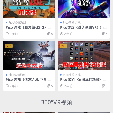
Pico移植游戏
Pico移植游戏
Pico 游戏《我希望你死3》中
Pico游戏《进入黑暗VR》Into
文 I Expect You die 3 VR Qu
Black VR 移植版Pico 一体机
2 年前
5
2 年前
5
est移植到Pico一体机游戏下
版 下载 |Quest移植|
载
VIP
VIP
Pico移植游戏
Pico移植游戏
Pico 游戏《遗忘之地 巨兽 汉
Pico 软件《π图标启动器》汉
化中文版》一体机游戏 移植版
化中文版 移植版 一体机 Que
2 年前
5
2 年前
5
Pico Skydances BEHEMOT
st移植到PICO 工具
H VR
360°VR视频