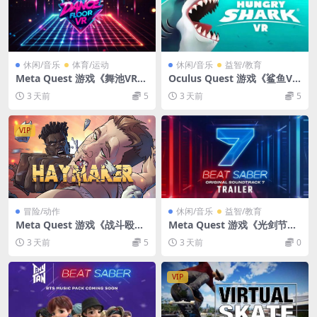
休闲/音乐
体育/运动
休闲/音乐
益智/教育
Meta Quest 游戏《舞池VR》
Oculus Quest 游戏《鲨鱼V
DanceFloorVR
R》SHARKS VR
3 天前
5
3 天前
5
VIP
冒险/动作
休闲/音乐
益智/教育
Meta Quest 游戏《战斗殴
Meta Quest 游戏《光剑节奏
者》Haymaker
+DLC 解锁版 正版共存版本》
3 天前
5
3 天前
0
Beat Saber VR
VIP