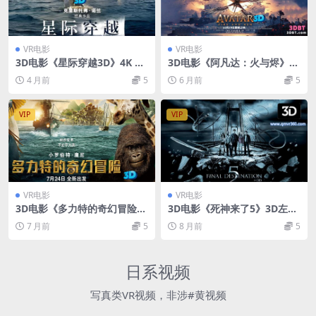
VR电影
VR电影
3D电影《星际穿越3D》4K 左
3D电影《阿凡达：火与烬》3
右分屏格式 高清 网盘下载3D
D 4K Avatar：Fire and Ash
4 月前
5
6 月前
5
电影 中文字幕
3D 左右格式 高清4K 电影 下
载
VIP
VIP
VR电影
VR电影
3D电影《多力特的奇幻冒险》
3D电影《死神来了5》3D左右
3DIMAX版本.国英双语.3D出
格式VR电影 1080P 高清 百度
7 月前
5
8 月前
5
屏国配字幕.Dolittle.2020.3D.
网盘3D电影下载
1080p.BluRay. x264-3DYC
日系视频
写真类VR视频，非涉#黄视频