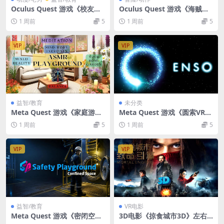
Oculus Quest 游戏《校友回
Oculus Quest 游戏《海贼女
忆VR》SchoolFriendMemor
王：被遗忘的传奇》The Pirat
1 周前
5
1 周前
5
ies VR
e Queen: A Forgotten Lege
nd
VIP
VIP
益智/教育
未分类
Meta Quest 游戏《家庭游乐
Meta Quest 游戏《圆索VR》
场VR》ASMR Playground V
Enso VR
1 周前
5
1 周前
5
R
VIP
VIP
益智/教育
VR电影
Meta Quest 游戏《密闭空间
3D电影《掠食城市3D》左右
安全游乐场》Confined Spac
分屏格式3DVR电影 高清网盘