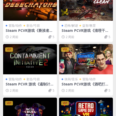
冒险/动作
射击/弓箭
恐怖/解谜
益智/教育
Steam PCVR游戏《亵渎者》
Steam PCVR游戏《清理干净
Desecrators
VR》Wiped Clean VR
2 周前
5
2 周前
5
VIP
VIP
冒险/动作
射击/弓箭
休闲/音乐
冒险/动作
Steam PCVR 游戏《遏制计划
Steam PCVR游戏《酒吧打架
2：侦察》Containment Initi
2》Drunkn Bar Fight 2
2 周前
5
2 周前
5
ative 2: Recon
VIP
VIP