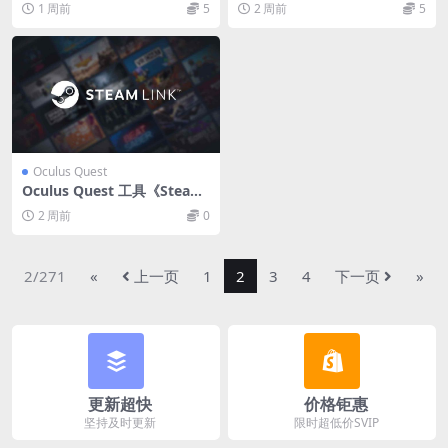
1 周前
5
2 周前
5
e NR33: Safety Playground
下载
Oculus Quest
Oculus Quest 工具《Steam
无线串流》Steam Link
2 周前
0
2/271
«
上一页
1
2
3
4
下一页
»
更新超快
价格钜惠
坚持及时更新
限时超低价SVIP