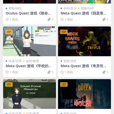
冒险/动作
休闲/音乐
冒险/动作
Oculus Quest 游戏《致命的
Meta Quest 游戏《我是章
送货》Deadly Delivery
鱼》I Am Octopus
1 周前
5
1 周前
5
VIP
VIP
动漫/宅男
益智/教育
冒险/动作
Meta Quest 游戏《学校的回
Meta Quest 游戏《奇异世界
忆 2》SchoolFriendMemori
VR》Neck Braces VR
1 周前
5
1 周前
5
es Vol2
VIP
VIP
动漫/宅男
益智/教育
冒险/动作